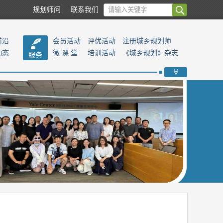
规划师问
联系我们
前沿
会员活动
评优活动
注册城乡规划师
动态
微 课 堂
培训活动
《城乡规划》杂志
服务
>>